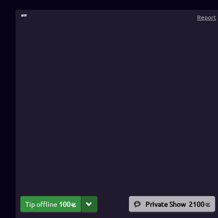
“
”
Report
Tip offline
100
Private Show
2100