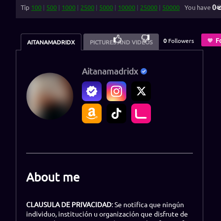
0
Tip
100
|
500
|
1000
|
2500
|
5000
|
10000
|
25000
|
50000
You have
80
%
F
0
Followers
AITANAMADRIDX
PICTURES AND VIDEOS
Aitanamadridx
About me
CLAUSULA DE PRIVACIDAD
: Se notifica que ningún
individuo, institución u organización que disfrute de