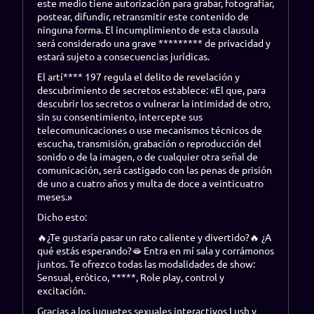
este medio tiene autorización para grabar, fotografiar,
postear, difundir, retransmitir este contenido de
ninguna forma. El incumplimiento de esta clausula
será considerado una grave ********* de privacidad y
estará sujeto a consecuencias jurídicas.
El artí**** 197 regula el delito de revelación y
descubrimiento de secretos establece: «El que, para
descubrir los secretos o vulnerar la intimidad de otro,
sin su consentimiento, intercepte sus
telecomunicaciones o use mecanismos técnicos de
escucha, transmisión, grabación o reproducción del
sonido o de la imagen, o de cualquier otra señal de
comunicación, será castigado con las penas de prisión
de uno a cuatro años y multa de doce a veinticuatro
meses.»
Dicho esto:
🔥
¿Te gustaría pasar un rato caliente y divertido?
🔥
¿A
qué estás esperando?
🫦
Entra en mí sala y corrámonos
juntos. Te ofrezco todas las modalidades de show:
Sensual, erótico, *****, Role play, control y
excitación.
Gracias a los juguetes sexuales interactivos Lush y