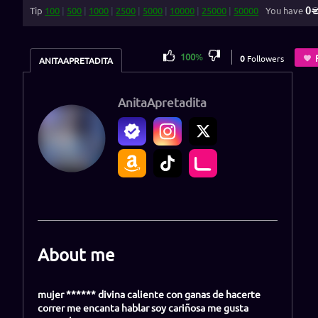
0
Tip
100
|
500
|
1000
|
2500
|
5000
|
10000
|
25000
|
50000
You have
100
%
0
Followers
ANITAAPRETADITA
AnitaApretadita
About me
mujer ****** divina caliente con ganas de hacerte
correr me encanta hablar soy cariñosa me gusta