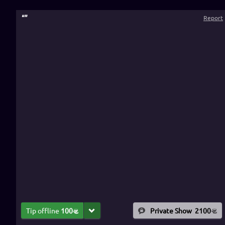
“
”
Report
Tip offline
100
Private Show
2100