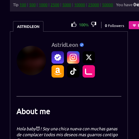
0
Tip
100
|
500
|
1000
|
2500
|
5000
|
10000
|
25000
|
50000
You have
100
%
0
Followers
ASTRIDLEON
AstridLeon
About me
Hola baby
😈
! Soy una chica nueva con muchas ganas
de complacer todos mis deseos mas guarros contigo