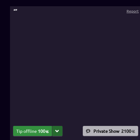
“
”
Report
Tip offline
100
Private Show
2100