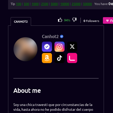
0
Tip
100
|
500
|
1000
|
2500
|
5000
|
10000
|
25000
|
50000
You have
94
%
F
0
Followers
CANHOT2
Canhot2
About me
Soy una chica travesti que por circunstancias de la
vida, hasta ahora no he podido disfrutar del cuerpo