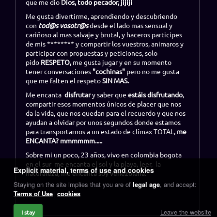
que me dio
Dios, todo pecador, jijiji
Me gusta divertirme, aprendiendo y descubriendo
con
tod@s vosotr@s
desde el lado mas sensual y
cariñoso al mas salvaje y brutal, y haceros participes
de mis ******** y compartir los vuestros, animaros y
participar con propuestas y peticiones, solo
pido
RESPETO,
me gusta jugar y en su momento
tener conversaciones
"cochinas"
pero no me gusta
que me falten el respeto
SIN MAS.
Me encanta
disfrutar
y saber que
estáis disfrutando
,
compartir esos momentos únicos de placer que nos
da la vida, que nos quedan para el recuerdo y que nos
ayudan a olvidar por unos segundos donde estamos
para transportarnos a un estado de clímax TOTAL,
me
ENCANTA? mmmmmm.....
Sobre mi un poco, 23 años, vivo en colombia bogota
en el sur me encanta el sol y la playa, leer, la
Explicit material, terms of use and cookies
naturaleza, me encanta soy venezolana.
Staying on the site implies that you are of
legal age
, and accept:
Terms of Use
cookies
Leave the website
I stay