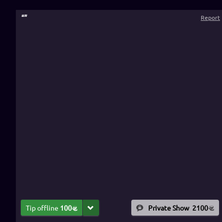
“
”
Report
Tip offline
100
Private Show
2100