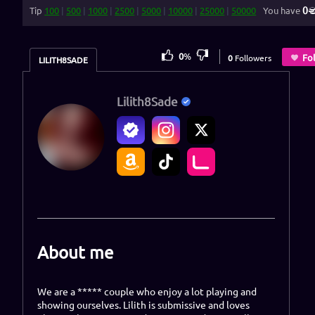
0
Tip
100
|
500
|
1000
|
2500
|
5000
|
10000
|
25000
|
50000
You have
0
%
Fo
0
Followers
LILITH8SADE
Lilith8Sade
About me
We are a ***** couple who enjoy a lot playing and
showing ourselves. Lilith is submissive and loves