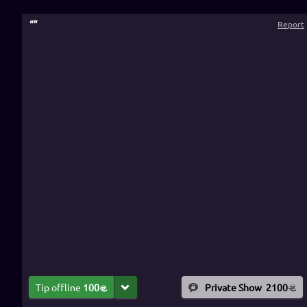
“
”
Report
Tip offline
100
Private Show
2100