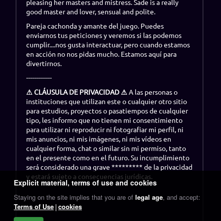
pleasing her masters and mistress. Sade is a really
good master and lover, sensual and polite.
Pareja cachonda y amante del juego. Puedes
enviarnos tus peticiones y veremos si las podemos
cumplir....nos gusta interactuar, pero cuando estamos
en acción no nos pidas mucho. Estamos aquí para
divertirnos.
-------------
⚠
CLÁUSULA DE PRIVACIDAD
⚠
A las personas o
instituciones que utilizan este o cualquier otro sitio
para estudios, proyectos o pasatiempos de cualquier
tipo, les informo que no tienen mi consentimiento
para utilizar ni reproducir ni fotografiar mi perfil, ni
mis anuncios, ni mis imágenes, ni mis vídeos en
cualquier forma, chat o similar sin mi permiso, tanto
en el presente como en el futuro. Su incumplimiento
será considerado una grave ********* de la privacidad
y estará sujeto a consecuencias jurídicas.
Explicit material, terms of use and cookies
Staying on the site implies that you are of
legal age
, and accept:
Terms of Use
cookies