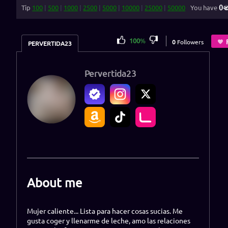
0
Tip
100
|
500
|
1000
|
2500
|
5000
|
10000
|
25000
|
50000
You have
100
%
0
Followers
PERVERTIDA23
Pervertida23
About me
Mujer caliente... Lista para hacer cosas sucias. Me
gusta coger y llenarme de leche, amo las relaciones