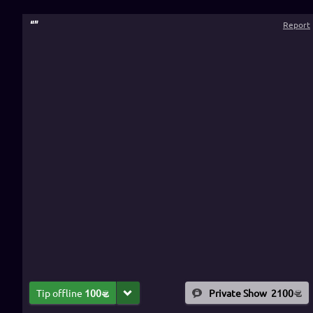
“
”
Report
Tip offline
100
Private Show
2100