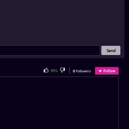
Send
95
%
Follow
0
Followers