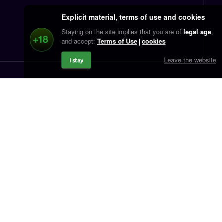
Explicit material, terms of use and cookies
Staying on the site implies that you are of
legal age
,
and accept:
Terms of Use
cookies
Leave the website
I stay
Contact