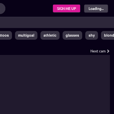
SIGN ME UP
Loading...
ttoos
multigoal
athletic
glasses
shy
blon
Next
cam