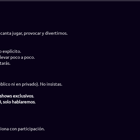
anta jugar, provocar y divertirnos.
 explícito.
levar poco a poco.
tarás.
lico ni en privado). No insistas.
 shows exclusivos
.
0, solo hablaremos
.
ciona con participación.