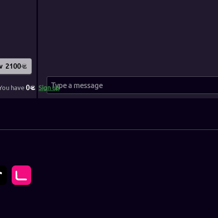
w
2100
0
You have
Sign up