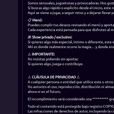
Somos sensuales, juguetonas y provocadoras. Nos gust
Si buscas algo rápido o explícito desde el inicio, este n
Aquí se viene a jugar, a seguir retos y a dejarse llevar
📋
Menú:
Puedes cumplir tus deseos revisando el menú y aport
Cada experiencia está pensada para que disfrutes al 
🎁
Show privado / exclusivo:
Si quieres algo más especial, íntimo o diferente, este es
Ahí es donde realmente ocurre la magia… y donde enco
⚠️
IMPORTANTE:
No insistas pidiendo sin aportar.
Si quieres algo, juega o contribuye.
⚠
CLÁUSULA DE PRIVACIDAD
⚠
A cualquier persona o entidad que utilice este u otros 
No autorizo el uso, reproducción, distribución ni alm
ahora ni en el futuro.
El incumplimiento será considerado una ********* grav
Todo el contenido está protegido bajo registro COP
Las infracciones de derechos de autor, incluyendo la 