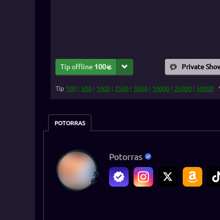
Tip offline
100
Private Sho
Tip
100
|
500
|
1000
|
2500
|
5000
|
10000
|
25000
|
50000
POTORRAS
Potorras