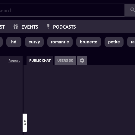
ST
EVENTS
PODCASTS
hd
curvy
romantic
brunette
petite
ta
Report
PUBLIC CHAT
USERS (0)