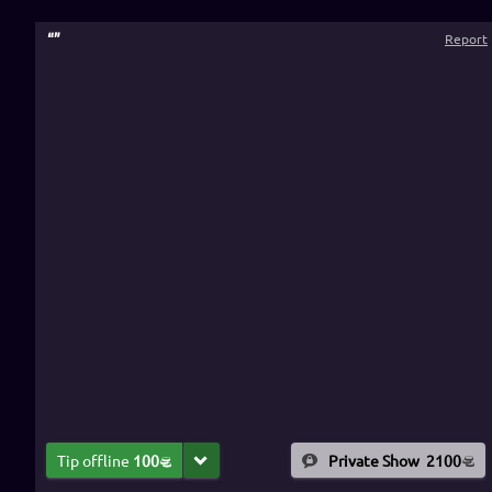
“
”
Report
Tip offline
100
Private Show
2100