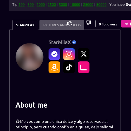
0
Tip
100
|
500
|
1000
|
2500
|
5000
|
10000
|
25000
|
50000
You have
100
%
0
Followers
STARMILAX
PICTURES AND VIDEOS
StarMilaX
About me
😋Me ves como una chica dulce y algo reservada al
principio, pero cuando confío en alguien, dejo salir mi