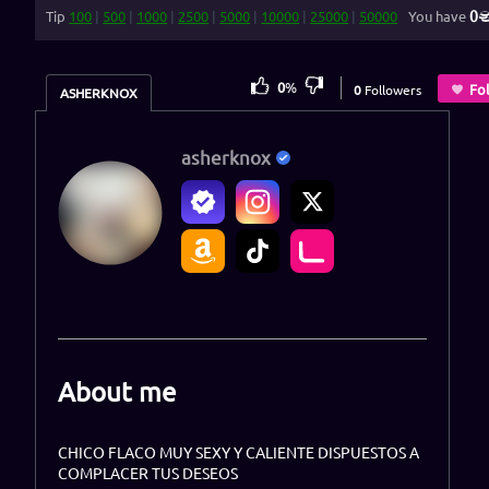
0
Tip
100
|
500
|
1000
|
2500
|
5000
|
10000
|
25000
|
50000
You have
0
%
Fo
0
Followers
ASHERKNOX
asherknox
About me
CHICO FLACO MUY SEXY Y CALIENTE DISPUESTOS A
COMPLACER TUS DESEOS