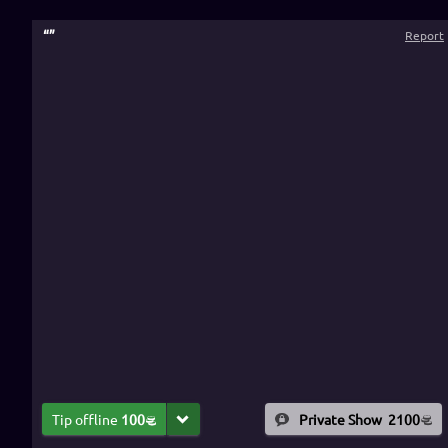
“
”
Report
Tip offline
100
Private Show
2100