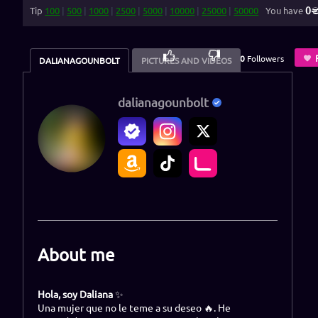
0
Tip
100
|
500
|
1000
|
2500
|
5000
|
10000
|
25000
|
50000
You have
100
%
0
Followers
DALIANAGOUNBOLT
PICTURES AND VIDEOS
dalianagounbolt
About me
Hola, soy Daliana
✨
Una mujer que no le teme a su deseo 🔥. He