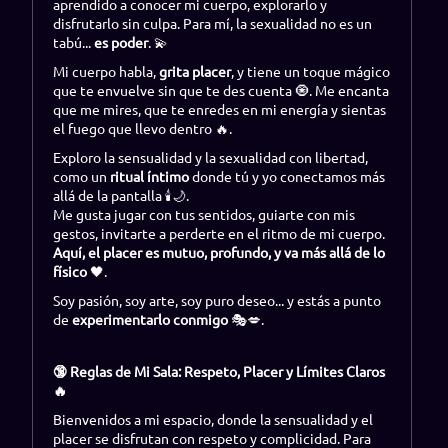
aprendido a conocer mi cuerpo, explorarlo y
disfrutarlo sin culpa. Para mí, la sexualidad no es un
tabú...
es poder
. 💫
Mi cuerpo habla,
grita placer
, y tiene un toque mágico
que te envuelve sin que te des cuenta 🧿. Me encanta
que me mires, que te enredes en mi energía y sientas
el fuego que llevo dentro 🔥.
Exploro la sensualidad y la sexualidad con libertad,
como un
ritual íntimo
donde tú y yo conectamos más
allá de la pantalla 🕯️🌙.
Me gusta jugar con tus sentidos, guiarte con mis
gestos, invitarte a perderte en el ritmo de mi cuerpo.
Aquí, el placer es mutuo, profundo, y va más allá de lo
físico
🖤.
Soy pasión, soy arte, soy puro deseo... y estás a punto
de
experimentarlo conmigo
🎭💋.
🔞 Reglas de Mi Sala: Respeto, Placer y Límites Claros
🔥
Bienvenidos a mi espacio, donde la sensualidad y el
placer se disfrutan con respeto y complicidad. Para