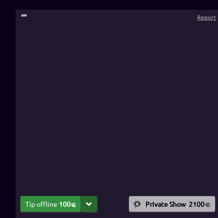
“
”
Report
Tip offline
100
Private Show
2100