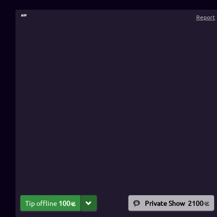
“
”
Report
Tip offline
100
Private Show
2100