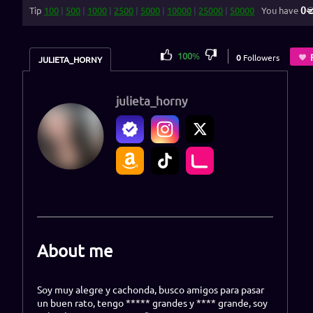
0
Tip
100
|
500
|
1000
|
2500
|
5000
|
10000
|
25000
|
50000
You have
100
%
0
Followers
JULIETA_HORNY
julieta_horny
About me
Soy muy alegre y cachonda, busco amigos para pasar
un buen rato, tengo ***** grandes y **** grande, soy