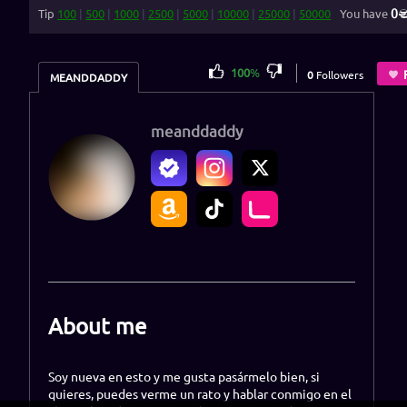
0
Tip
100
|
500
|
1000
|
2500
|
5000
|
10000
|
25000
|
50000
You have
100
%
0
Followers
MEANDDADDY
meanddaddy
About me
Soy nueva en esto y me gusta pasármelo bien, si
quieres, puedes verme un rato y hablar conmigo en el