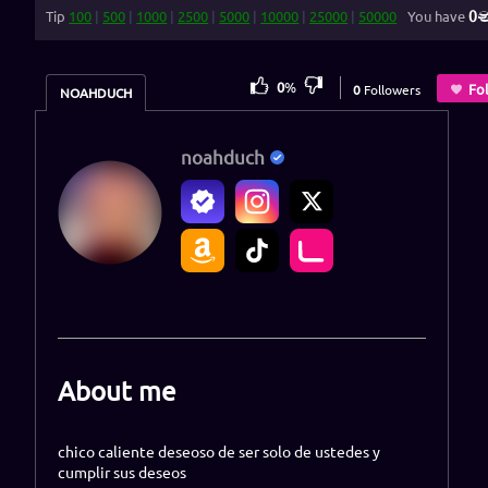
0
Tip
100
|
500
|
1000
|
2500
|
5000
|
10000
|
25000
|
50000
You have
0
%
Fo
0
Followers
NOAHDUCH
noahduch
About me
chico caliente deseoso de ser solo de ustedes y
cumplir sus deseos