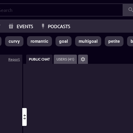
T
EVENTS
PODCASTS
curvy
romantic
goal
multigoal
petite
b
Report
PUBLIC CHAT
USERS (41)