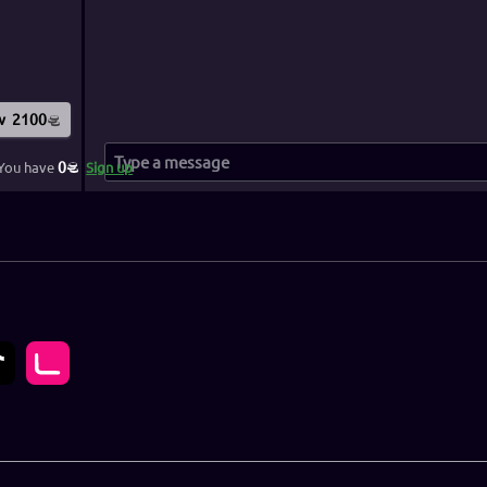
w
2100
0
You have
Sign up