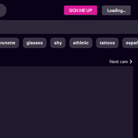
SIGN ME UP
Loading...
runette
glasses
shy
athletic
tattoos
espa
Next
cam