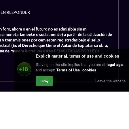
O EN RESPONDER
oro, ahora o en el futuro no es admisible sin mi
a monetariamente o socialmente) a partir de la utilización de
s y transmisiones por cam estan registradas bajo el sello
tual (Es el Derecho que tiene el Autor de Explotar su obra,
isma de manera lucrativa) estan PENALIZADAS POR LEY al
Explicit material, terms of use and cookies
Staying on the site implies that you are of
legal age
,
and accept:
Terms of Use
cookies
Leave the website
I stay
Contact