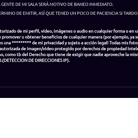
A GENTE DE MI SALA SERÁ MOTIVO DE BANEO INMEDIATO.
RMINO DE EMITIR, ASÍ QUE TENED UN POCO DE PACIENCIA SI TARD
zado de mi perfil, vídeo, imágenes o audio en cualquier forma o en un f
 promover u obtener beneficios de cualquier manera (por ejemplo, ya se
s una ********* de mi privacidad y sujeto a acción legal! Todas mis foto
autorizada de imagen/video protegido por derechos de propiedad Intelec
no, como tb del Derecho que tiene de exigir que nadie aproveche la m
rt20.(DETECCION DE DIRECCIONES IP).
Become a model
FAQs
How to play
Amateur.cash
Blog