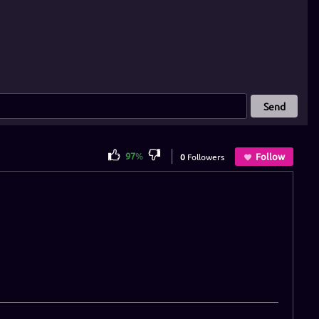
Send
97
%
Follow
0
Followers