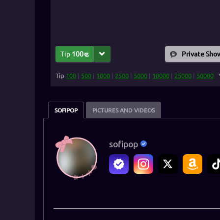
Tip
100
Private Sho
Tip
100
|
500
|
1000
|
2500
|
5000
|
10000
|
25000
|
50000
SOFIPOP
PICTURES AND VIDEOS
sofipop