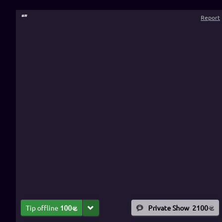
“
”
Report
Tip offline
100
Private Show
2100