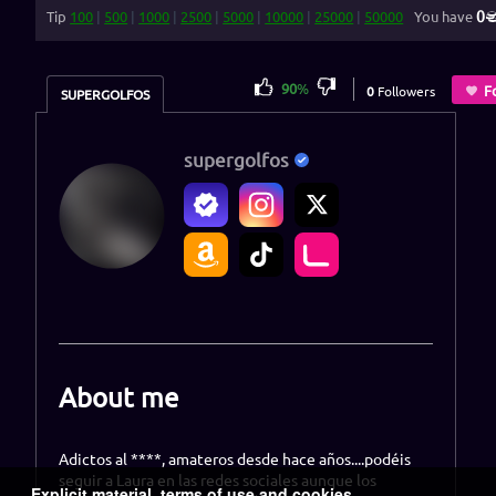
0
Tip
100
|
500
|
1000
|
2500
|
5000
|
10000
|
25000
|
50000
You have
90
%
F
0
Followers
SUPERGOLFOS
supergolfos
About me
Adictos al ****, amateros desde hace años....podéis
seguir a Laura en las redes sociales aunque los
Explicit material, terms of use and cookies